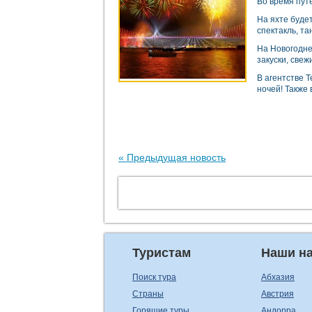
Во время пут
На яхте буде
спектакль, та
На Новогодне
закуски, све
В агентстве 
ночей! Также
« Предыдущая новость
Туристам
Наши н
Поиск тура
Абхазия
Страны
Австрия
Горящие туры
Андорра