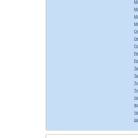
М
М
М
М
О
О
П
Ре
Р
Т
Т
Ту
Т
У
Ф
Ч
Ш