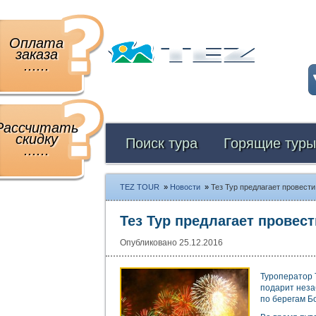
Оплата
заказа
......
Рассчитать
скидку
Поиск тура
Горящие туры
......
TEZ TOUR
»
Новости
»
Тез Тур предлагает провести
Тез Тур предлагает провест
Опубликовано 25.12.2016
Туроператор 
подарит неза
по берегам Б