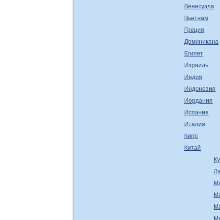
Венесуэла
Вьетнам
Греция
Доминикана
Египет
Израиль
Индия
Индонезия
Иордания
Испания
Италия
Кипр
Китай
К
Л
М
М
М
М