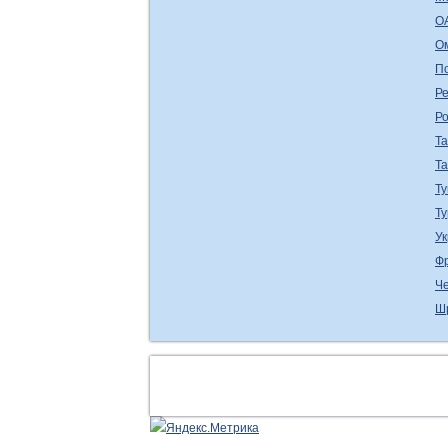
О
О
П
Ре
Р
Т
Т
Ту
Т
У
Ф
Ч
Ш