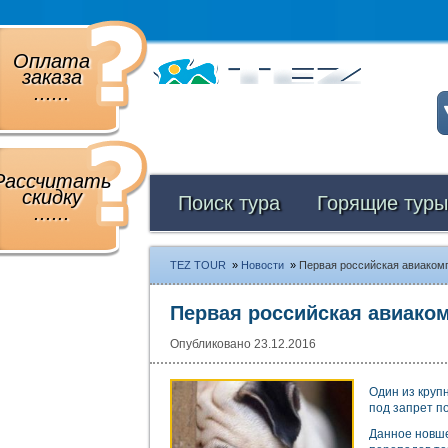
Оплата
заказа
......
Рассчитать
скидку
Поиск тура
Горящие туры
......
TEZ TOUR
»
Новости
»
Первая российская авиакомп
Первая российская авиаком
Опубликовано 23.12.2016
Один из круп
под запрет п
Данное новше