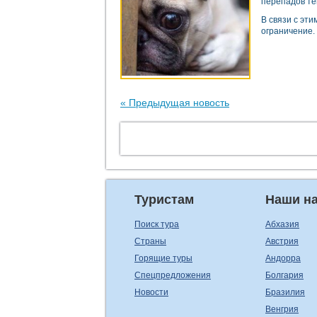
перепадов те
В связи с эт
ограничение.
« Предыдущая новость
Туристам
Наши н
Поиск тура
Абхазия
Страны
Австрия
Горящие туры
Андорра
Спецпредложения
Болгария
Новости
Бразилия
Венгрия