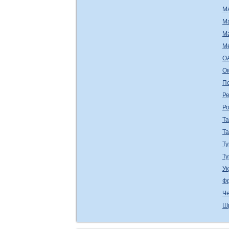
М
М
М
М
О
О
П
Ре
Р
Т
Т
Ту
Т
У
Ф
Ч
Ш