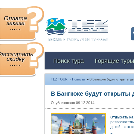
Оплата
заказа
......
Рассчитать
скидку
Поиск тура
Горящие туры
......
TEZ TOUR
»
Новости
»
В Бангкоке будут открыты дв
В Бангкоке будут открыты 
Опубликовано 09.12.2014
Отдыхать на
развлекатель
детей – это з