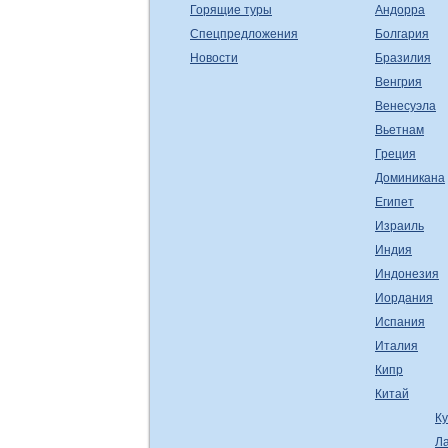
Горящие туры
Андорра
Спецпредложения
Болгария
Новости
Бразилия
Венгрия
Венесуэла
Вьетнам
Греция
Доминикана
Египет
Израиль
Индия
Индонезия
Иордания
Испания
Италия
Кипр
Китай
К
Л