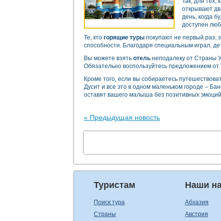
Так, для тех,
открывают дв
день, когда 
доступен люб
Те, кто
горящие туры
покупают не первый раз, з
способности. Благодаря специальным играл, де
Вы можете взять
отель
неподалеку от Страны У
Обязательно воспользуйтесь предложением от
Кроме того, если вы собираетесь путешествоват
Дусит и все это в одном маленьком городе – Бан
оставят вашего малыша без позитивных эмоций.
« Предыдущая новость
Туристам
Наши н
Поиск тура
Абхазия
Страны
Австрия