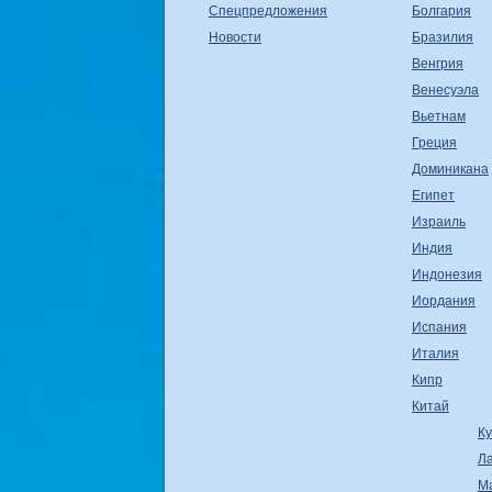
Спецпредложения
Болгария
Новости
Бразилия
Венгрия
Венесуэла
Вьетнам
Греция
Доминикана
Египет
Израиль
Индия
Индонезия
Иордания
Испания
Италия
Кипр
Китай
К
Л
М