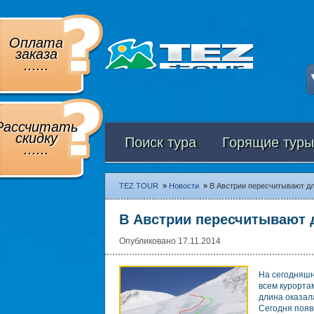
Оплата
заказа
......
Рассчитать
скидку
Поиск тура
Горящие туры
......
TEZ TOUR
»
Новости
»
В Австрии пересчитывают дл
В Австрии пересчитывают 
Опубликовано 17.11.2014
На сегодняшн
всем курорта
длина оказала
Сегодня появ