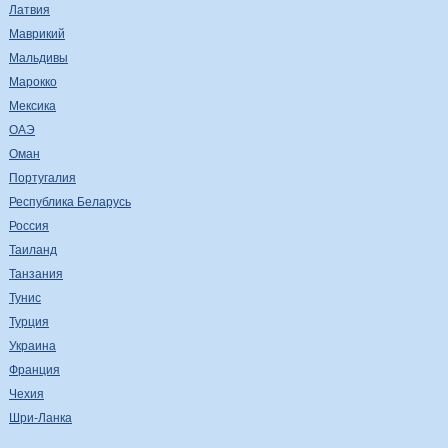
Латвия
Маврикий
Мальдивы
Марокко
Мексика
ОАЭ
Оман
Португалия
Республика Беларусь
Россия
Таиланд
Танзания
Тунис
Турция
Украина
Франция
Чехия
Шри-Ланка