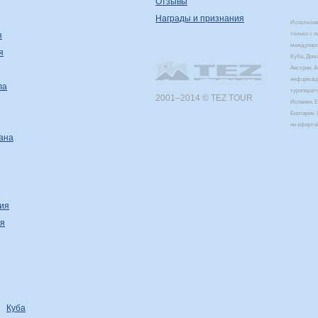
Отзывы
Награды и признания
Использова
я
только с 
междунаро
я
Кубе, Дом
Австрии, 
информаци
ла
туроперат
2001–2014 © TEZ TOUR
Испания, Е
Болгария. 
ни оферто
ана
ия
я
Куба