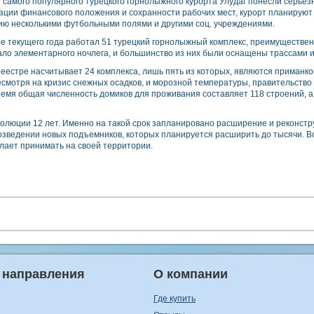
 самого популярного турецкого горнолыжного курорта Улудаг понесли серьезн
ции финансового положения и сохранности рабочих мест, курорт планируют 
ию несколькими футбольными полями и другими соц. учреждениями.
е текущего года работал 51 турецкий горнолыжный комплекс, преимуществен
ло элементарного ночлега, и большинство из них были оснащены трассами 
еестре насчитывает 24 комплекса, лишь пять из которых, являются приманко
Несмотря на кризис снежных осадков, и морозной температуры, правительст
время общая численность домиков для проживания составляет 118 строений, 
волюции 12 лет. Именно на такой срок запланировано расширение и реконстр
зведении новых подъемников, которых планируется расширить до тысячи. В
лает принимать на своей территории.
 направления
О компании
Где купить