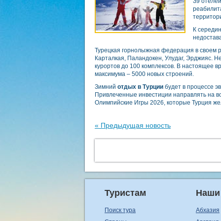
З9 отелей
реабилита
территор
К середин
недостава
Турецкая горнолыжная федерация в своем р
Карталкая, Паландокен, Улудаг, Эрджияс. 
курортов до 100 комплексов. В настоящее 
максимума – 5000 новых строений.
Зимний
отдых в Турции
будет в процессе э
Привлеченные инвестиции направлять на во
Олимпийские Игры 2026, которые Турция же
« Предыдущая новость
Туристам
Наши
Поиск тура
Абхазия