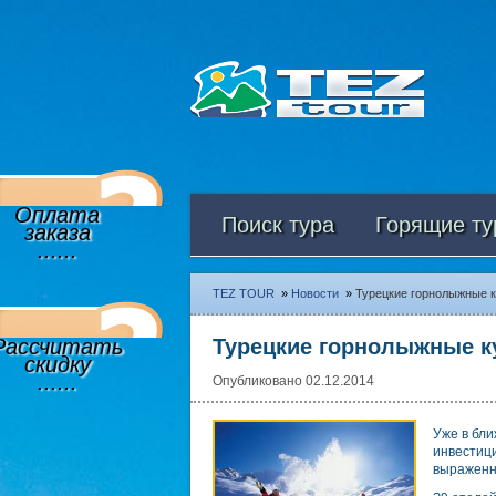
Оплата
Поиск тура
Горящие ту
заказа
......
TEZ TOUR
»
Новости
»
Турецкие горнолыжные к
Рассчитать
Турецкие горнолыжные к
скидку
......
Опубликовано 02.12.2014
Уже в бл
инвестиц
выраженн