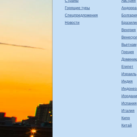
Страны
Австрия
Горящие туры
Андорра
Спецпредложения
Болгари
Новости
Бразили
Венгрия
Венесуэ
Вьетнам
Греция
Доминик
Египет
Израиль
Индия
Индонез
Иордани
Испания
Италия
Кипр
Китай