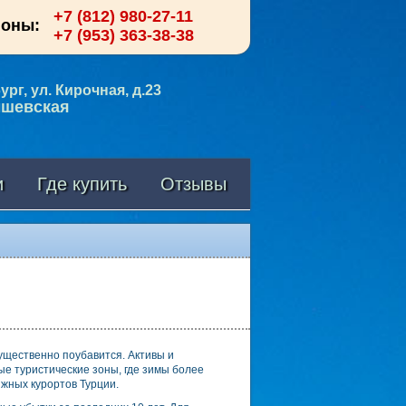
+7 (812) 980-27-11
фоны:
+7 (953) 363-38-38
рг, ул. Кирочная, д.23
ышевская
и
Где купить
Отзывы
ущественно поубавится. Активы и
е туристические зоны, где зимы более
жных курортов Турции.