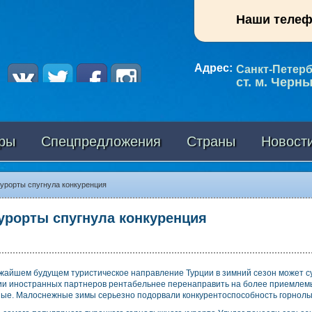
Наши теле
Адрес:
Санкт-Петербу
ст. м. Черн
ры
Спецпредложения
Страны
Новост
урорты спугнула конкуренция
урорты спугнула конкуренция
ижайшем будущем туристическое направление Турции в зимний сезон может с
ии иностранных партнеров рентабельнее перенаправить на более приемлемы
ые. Малоснежные зимы серьезно подорвали конкурентоспособность горнолы