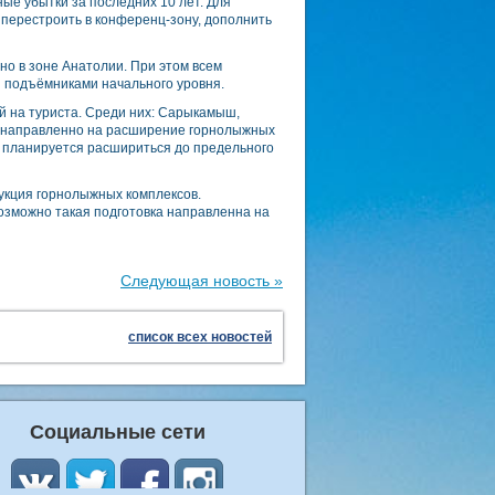
ые убытки за последних 10 лет. Для
перестроить в конференц-зону, дополнить
но в зоне Анатолии. При этом всем
и подъёмниками начального уровня.
й на туриста. Среди них: Сарыкамыш,
во направленно на расширение горнолыжных
а планируется расшириться до предельного
укция горнолыжных комплексов.
озможно такая подготовка направленна на
Следующая новость »
список всех новостей
Социальные сети