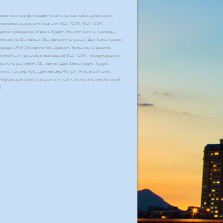
ние текстов и фотографий с сайта tez-tour-spb.ru допускается
письменного разрешения компании TEZ TOUR. TEZ TOUR -
дный туроператор. Отдых в Турции, Испании, Египте, Таиланде,
иникане, на Мальдивах (Мальдивских островах), Шри-Ланке, Греции,
Андорре, ОАЭ (Объединенные Арабские Эмираты). Справочно-
онный сайт (русскоязычная версия) TEZ TOUR – международного
ора по направлениям: Мальдивы, Шри-Ланка, Греция, Турция,
гипет, Таиланд, Куба, Доминикана, Австрия, Мексика, Италия,
Информация о ценах, указанная на сайте, не является ни рекламой,
й.