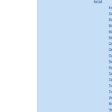
Китай
К
Л
М
М
М
М
О
О
П
Ре
Р
Т
Т
Ту
Т
У
Ф
Ч