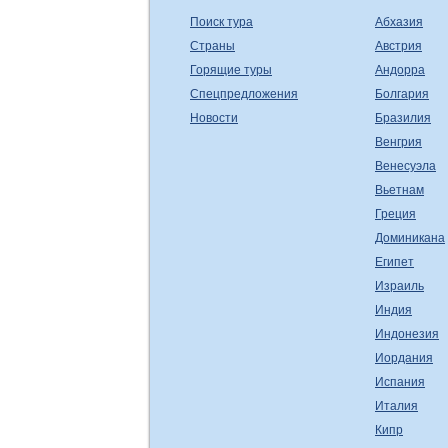
Поиск тура
Абхазия
Страны
Австрия
Горящие туры
Андорра
Спецпредложения
Болгария
Новости
Бразилия
Венгрия
Венесуэла
Вьетнам
Греция
Доминикана
Египет
Израиль
Индия
Индонезия
Иордания
Испания
Италия
Кипр