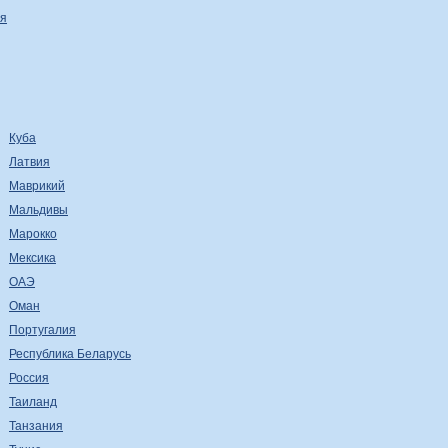
я
Куба
Латвия
Маврикий
Мальдивы
Марокко
Мексика
ОАЭ
Оман
Португалия
Республика Беларусь
Россия
Таиланд
Танзания