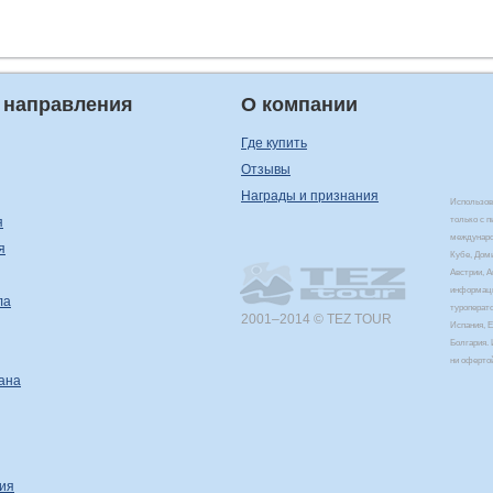
 направления
О компании
Где купить
Отзывы
Награды и признания
Использова
я
только с 
междунаро
я
Кубе, Дом
Австрии, 
информаци
ла
туроперат
2001–2014 © TEZ TOUR
Испания, Е
Болгария. 
ни оферто
ана
ия