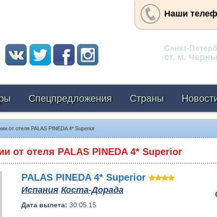
Наши теле
Адрес:
Санкт-Петербу
ст. м. Черн
ры
Спецпредложения
Страны
Новост
ии от отеля PALAS PINEDA 4* Superior
ии от отеля PALAS PINEDA 4* Superior
PALAS PINEDA 4* Superior
Испания
Коста-Дорада
Дата вылета:
30.05.15