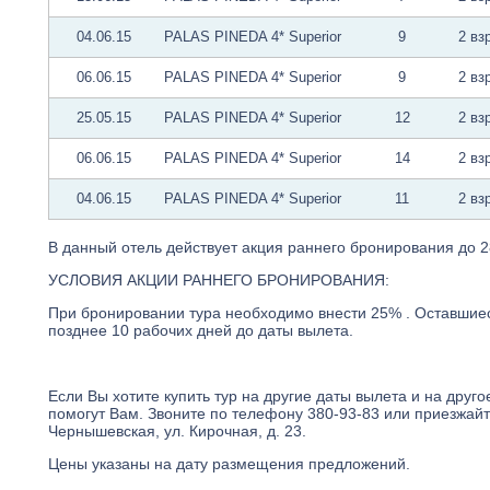
04.06.15
PALAS PINEDA 4* Superior
9
2 вз
06.06.15
PALAS PINEDA 4* Superior
9
2 вз
25.05.15
PALAS PINEDA 4* Superior
12
2 вз
06.06.15
PALAS PINEDA 4* Superior
14
2 вз
04.06.15
PALAS PINEDA 4* Superior
11
2 вз
В данный отель действует акция раннего бронирования до 2
УСЛОВИЯ АКЦИИ РАННЕГО БРОНИРОВАНИЯ:
При бронировании тура необходимо внести 25% . Оставшие
позднее 10 рабочих дней до даты вылета.
Если Вы хотите купить тур на другие даты вылета и на друг
помогут Вам. Звоните по телефону 380-93-83 или приезжай
Чернышевская, ул. Кирочная, д. 23.
Цены указаны на дату размещения предложений.