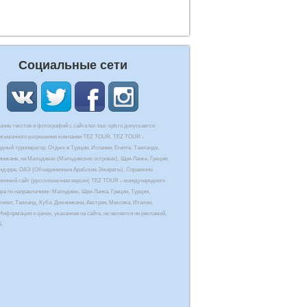
Социальные сети
ние текстов и фотографий с сайта tez-tour-spb.ru допускается
письменного разрешения компании TEZ TOUR. TEZ TOUR -
дный туроператор. Отдых в Турции, Испании, Египте, Таиланде,
иникане, на Мальдивах (Мальдивских островах), Шри-Ланке, Греции,
Андорре, ОАЭ (Объединенные Арабские Эмираты). Справочно-
онный сайт (русскоязычная версия) TEZ TOUR – международного
ора по направлениям: Мальдивы, Шри-Ланка, Греция, Турция,
гипет, Таиланд, Куба, Доминикана, Австрия, Мексика, Италия,
Информация о ценах, указанная на сайте, не является ни рекламой,
й.