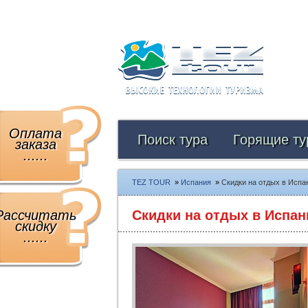
Оплата
Поиск тура
Горящие ту
заказа
......
TEZ TOUR
»
Испания
»
Скидки на отдых в Испан
Рассчитать
Скидки на отдых в Испан
скидку
......