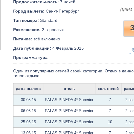
Продолжительность:
7 ночей
(цена 
Город вылета:
Санкт-Петербург
Тип номера:
Standard
З
Размещение:
2 взрослых
Питание:
всё включено
Дата публикации:
4 Февраль 2015
Программа тура
Один из популярных отелей своей категории. Отдых в данно
типов отдыха.
даты вылета
отель
кол. ночей
разм
30.05.15
PALAS PINEDA 4* Superior
7
2 вз
06.06.15
PALAS PINEDA 4* Superior
7
2 вз
25.05.15
PALAS PINEDA 4* Superior
10
2 вз
13.06.15
PALAS PINEDA 4* Superior
7
2 вз