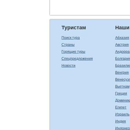
Туристам
Наши
Поиск тура
Абхазия
Страны
Австрия
Горящие туры
Андорра
Спецпредложения
Болгари
Новости
Бразили
Венгрия
Венесуэ
Вьетнам
Греция
Доминик
Египет
Израиль
Индия
Индонез