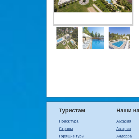
Туристам
Наши н
Поиск тура
Абхазия
Страны
Австрия
Горящие туры
Андорра