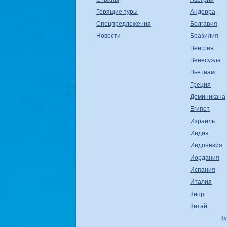
Горящие туры
Андорра
Спецпредложения
Болгария
Новости
Бразилия
Венгрия
Венесуэла
Вьетнам
Греция
Доминикана
Египет
Израиль
Индия
Индонезия
Иордания
Испания
Италия
Кипр
Китай
К