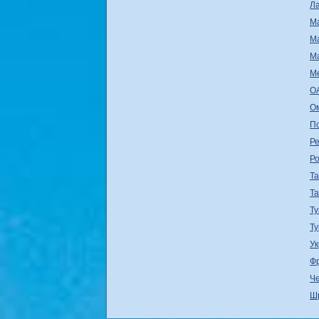
Л
М
М
М
М
О
О
П
Ре
Р
Т
Т
Ту
Т
У
Ф
Ч
Ш