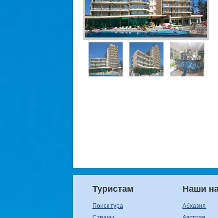
Туристам
Наши н
Поиск тура
Абхазия
Страны
Австрия