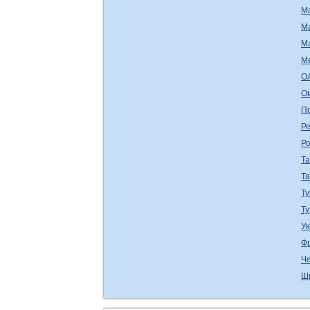
М
М
М
М
О
О
П
Ре
Р
Т
Т
Ту
Т
У
Ф
Ч
Ш