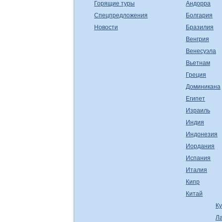
Горящие туры
Андорра
Спецпредложения
Болгария
Новости
Бразилия
Венгрия
Венесуэла
Вьетнам
Греция
Доминикана
Египет
Израиль
Индия
Индонезия
Иордания
Испания
Италия
Кипр
Китай
К
Л