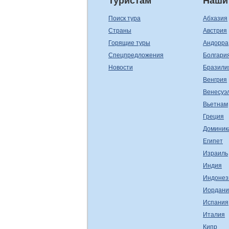
Туристам
Наши
Поиск тура
Абхазия
Страны
Австрия
Горящие туры
Андорра
Спецпредложения
Болгари
Новости
Бразили
Венгрия
Венесуэ
Вьетнам
Греция
Доминик
Египет
Израиль
Индия
Индонез
Иордани
Испания
Италия
Кипр