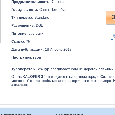
Продолжительность:
7 ночей
Город вылета:
Санкт-Петербург
З
Тип номера:
Standard
Размещение:
DBL
Питание:
завтраки
Скидка:
%
Дата публикации:
18 Апрель 2017
Программа тура
Туроператор Тез-Тур
предлагает Вам не дорогой пляжный
Отель
KALOFER 3
*- находится в курортном городе
Солнеч
метров
. У отеля небольшая территория, светлые номера. 
аквапарк
.