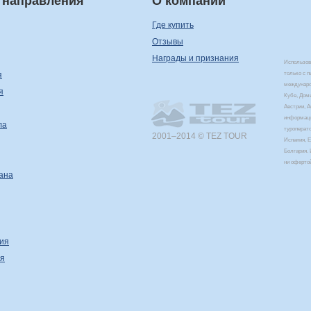
 направления
О компании
Где купить
Отзывы
Награды и признания
Использова
я
только с 
междунаро
я
Кубе, Дом
Австрии, 
информаци
ла
туроперат
2001–2014 © TEZ TOUR
Испания, Е
Болгария. 
ни оферто
ана
ия
я