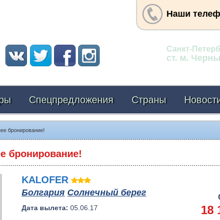
Наши теле
Адрес:
Санкт-Петербу
ст. м. Черн
ры
Спецпредложения
Страны
Новост
нее бронирование!
ее бронирование!
KALOFER
Болгария
Солнечный берег
18 
Дата вылета:
05.06.17