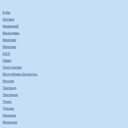
Куба
Латвия
Маврикий
Мальдивы
Марокко
Мексика
ОАЭ
Оман
Португалия
Республика Беларусь
Россия
Таиланд
Танзания
Тунис
Турция
Украина
Франция