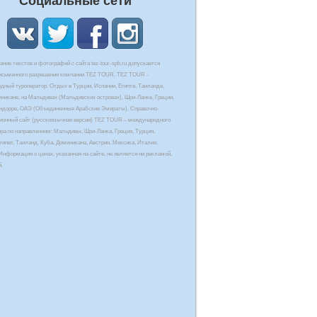
Социальные сети
ние текстов и фотографий с сайта tez-tour-spb.ru допускается
письменного разрешения компании TEZ TOUR. TEZ TOUR -
дный туроператор. Отдых в Турции, Испании, Египте, Таиланде,
иникане, на Мальдивах (Мальдивских островах), Шри-Ланке, Греции,
Андорре, ОАЭ (Объединенные Арабские Эмираты). Справочно-
онный сайт (русскоязычная версия) TEZ TOUR – международного
ора по направлениям: Мальдивы, Шри-Ланка, Греция, Турция,
гипет, Таиланд, Куба, Доминикана, Австрия, Мексика, Италия,
Информация о ценах, указанная на сайте, не является ни рекламой,
й.