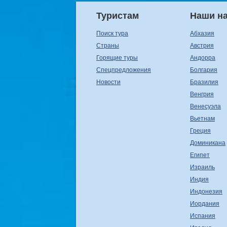
Туристам
Наши н
Поиск тура
Абхазия
Страны
Австрия
Горящие туры
Андорра
Спецпредложения
Болгария
Новости
Бразилия
Венгрия
Венесуэла
Вьетнам
Греция
Доминикана
Египет
Израиль
Индия
Индонезия
Иордания
Испания