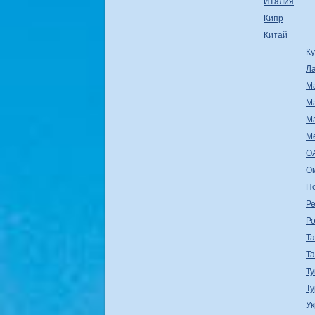
Италия
Кипр
Китай
К
Л
М
М
М
М
О
О
П
Ре
Р
Т
Т
Ту
Т
У