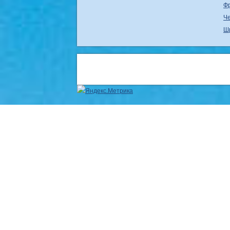
Ф
Ч
Ш