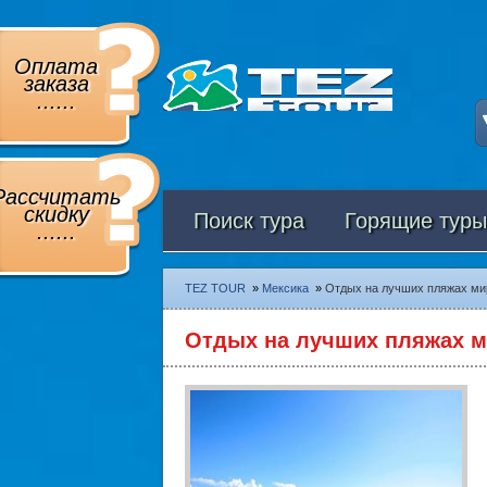
Оплата
заказа
......
Рассчитать
скидку
Поиск тура
Горящие туры
......
TEZ TOUR
»
Мексика
»
Отдых на лучших пляжах мир
Отдых на лучших пляжах м