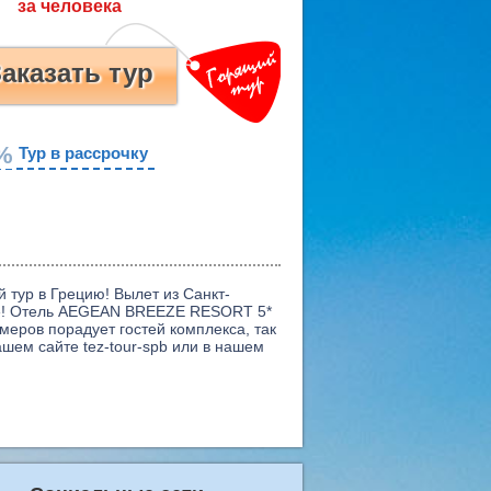
аказать тур
%
Тур в рассрочку
 тур в Грецию! Вылет из Санкт-
но»! Отель AEGEAN BREEZE RESORT 5*
еров порадует гостей комплекса, так
ашем сайте tez-tour-spb или в нашем