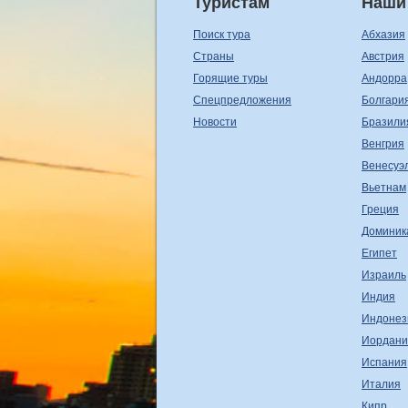
Туристам
Наши
Поиск тура
Абхазия
Страны
Австрия
Горящие туры
Андорра
Спецпредложения
Болгари
Новости
Бразили
Венгрия
Венесуэ
Вьетнам
Греция
Доминик
Египет
Израиль
Индия
Индонез
Иордани
Испания
Италия
Кипр