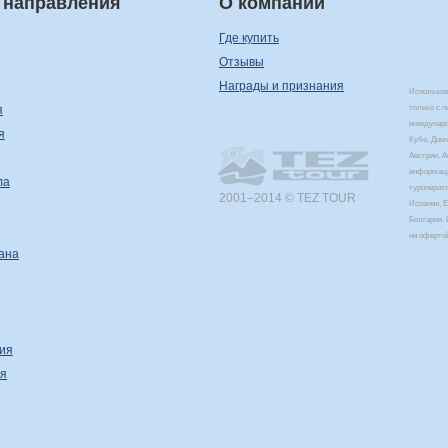
 направления
О компании
Где купить
Отзывы
Награды и признания
Использова
я
только с 
междунаро
я
Кубе, Дом
Австрии, 
информаци
ла
туроперат
2001–2014 © TEZ TOUR
Испания, Е
Болгария. 
ни оферто
ана
ия
я