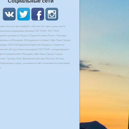
Социальные сети
ние текстов и фотографий с сайта tez-tour-spb.ru допускается
письменного разрешения компании TEZ TOUR. TEZ TOUR -
дный туроператор. Отдых в Турции, Испании, Египте, Таиланде,
иникане, на Мальдивах (Мальдивских островах), Шри-Ланке, Греции,
Андорре, ОАЭ (Объединенные Арабские Эмираты). Справочно-
онный сайт (русскоязычная версия) TEZ TOUR – международного
ора по направлениям: Мальдивы, Шри-Ланка, Греция, Турция,
гипет, Таиланд, Куба, Доминикана, Австрия, Мексика, Италия,
Информация о ценах, указанная на сайте, не является ни рекламой,
й.