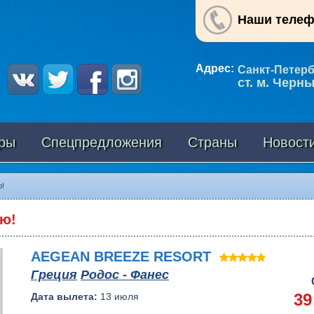
Наши теле
Адрес:
Санкт-Петербу
ст. м. Черн
ры
Спецпредложения
Страны
Новост
ю!
ию!
AEGEAN BREEZE RESORT
Греция
Родос - Фанес
39
Дата вылета:
13 июля