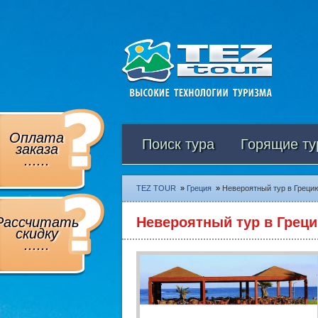
Оплата
Поиск тура
Горящие ту
заказа
......
TEZ TOUR
»
Греция
»
Невероятный тур в Греци
Рассчитать
Невероятный тур в Грец
скидку
......