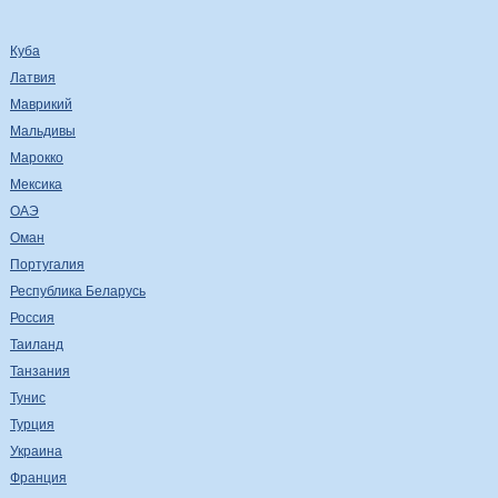
Куба
Латвия
Маврикий
Мальдивы
Марокко
Мексика
ОАЭ
Оман
Португалия
Республика Беларусь
Россия
Таиланд
Танзания
Тунис
Турция
Украина
Франция