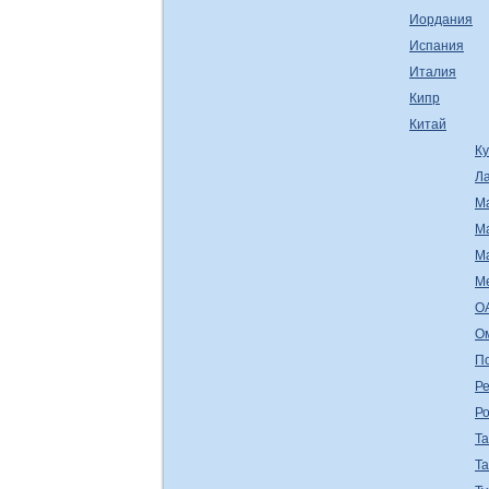
Иордания
Испания
Италия
Кипр
Китай
К
Л
М
М
М
М
О
О
П
Ре
Р
Т
Т