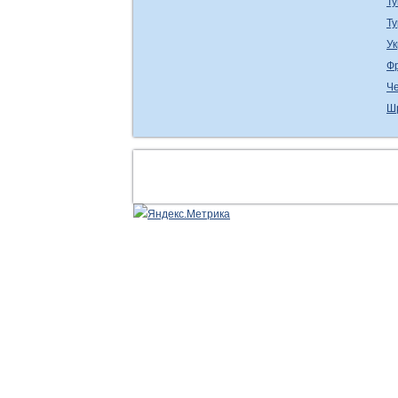
Ту
Т
У
Ф
Ч
Ш