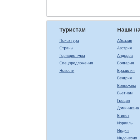
Туристам
Наши н
Поиск тура
Абхазия
Страны
Австрия
Горящие туры
Андорра
Спецпредложения
Болгария
Новости
Бразилия
Венгрия
Венесуэла
Вьетнам
Греция
Доминикана
Египет
Израиль
Индия
Индонезия