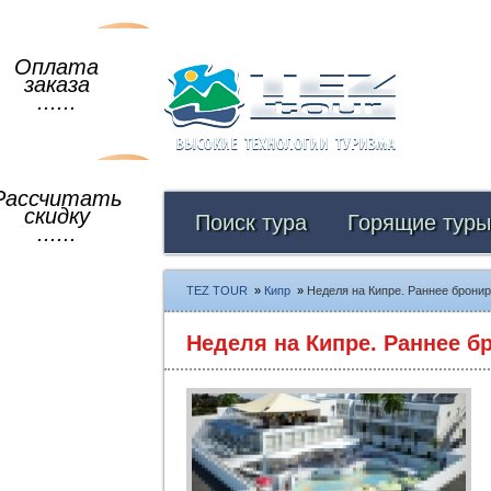
Оплата
заказа
......
Рассчитать
скидку
Поиск тура
Горящие туры
......
TEZ TOUR
»
Кипр
»
Неделя на Кипре. Раннее бронир
Неделя на Кипре. Раннее б