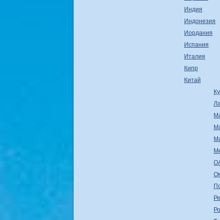
Индия
Индонезия
Иордания
Испания
Италия
Кипр
Китай
К
Л
М
М
М
М
О
О
П
Ре
Р