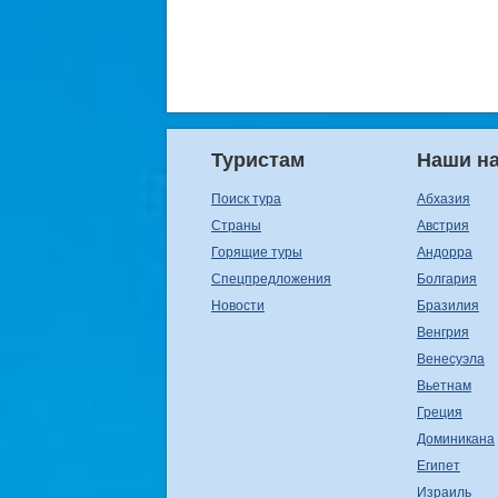
Туристам
Наши н
Поиск тура
Абхазия
Страны
Австрия
Горящие туры
Андорра
Спецпредложения
Болгария
Новости
Бразилия
Венгрия
Венесуэла
Вьетнам
Греция
Доминикана
Египет
Израиль