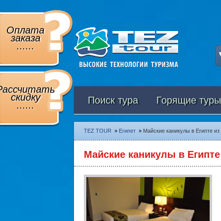
Оплата
заказа
......
Рассчитать
скидку
Поиск тура
Горящие туры
......
TEZ TOUR
»
Египет
»
Майские каникулы в Египте из 
Майские каникулы в Египте 