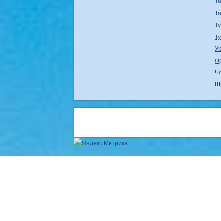
Т
Т
Ту
Т
У
Ф
Ч
Ш