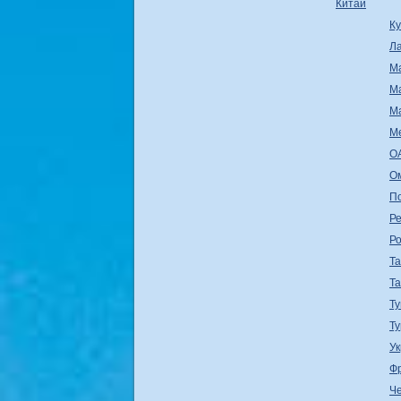
Китай
К
Л
М
М
М
М
О
О
П
Ре
Р
Т
Т
Ту
Т
У
Ф
Ч