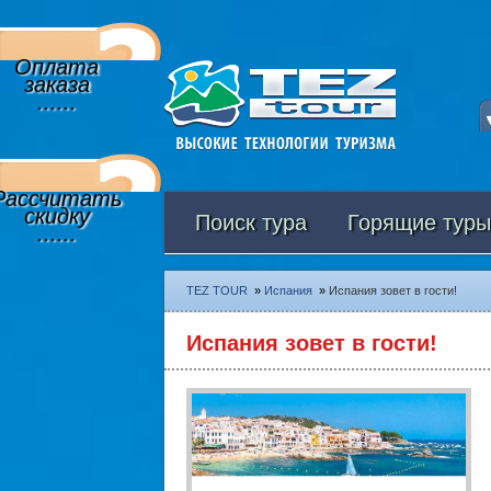
Оплата
заказа
......
Рассчитать
скидку
Поиск тура
Горящие туры
......
TEZ TOUR
»
Испания
»
Испания зовет в гости!
Испания зовет в гости!