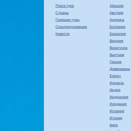
Поиск тура
Абхазия
Страны
Австрия
Горящие туры
Андорра
Спецпредложения
Болгария
Новости
Бразилия
Венгрия
Венесуэла
Вьетнам
Греция
Доминикана
Египет
Израиль
Индия
Индонезия
Иордания
Испания
Италия
Кипр