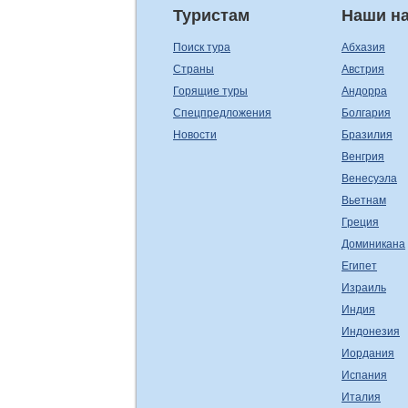
Туристам
Наши н
Поиск тура
Абхазия
Страны
Австрия
Горящие туры
Андорра
Спецпредложения
Болгария
Новости
Бразилия
Венгрия
Венесуэла
Вьетнам
Греция
Доминикана
Египет
Израиль
Индия
Индонезия
Иордания
Испания
Италия