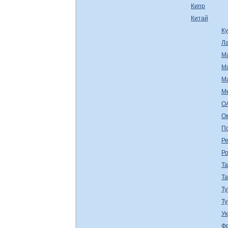
Кипр
Китай
К
Л
М
М
М
М
О
О
П
Ре
Р
Т
Т
Ту
Т
У
Ф