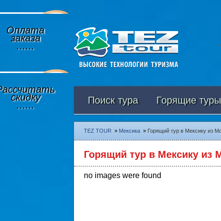
Оплата
заказа
......
Рассчитать
скидку
Поиск тура
Горящие туры
......
TEZ TOUR
»
Мексика
»
Горящий тур в Мексику из Мо
Горящий тур в Мексику из М
no images were found