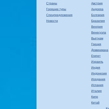
Страны
Австрия
Горящие туры
Андорра
Спецпредложения
Болгария
Новости
Бразилия
Венгрия
Венесуэла
Вьетнам
Греция
Доминикана
Египет
Израиль
Индия
Индонезия
Иордания
Испания
Италия
Кипр
Китай
К