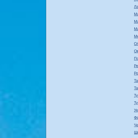
Л
М
М
М
М
О
О
П
Ре
Р
Т
Т
Ту
Т
У
Ф
Ч
Ш