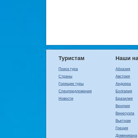
Туристам
Наши н
Поиск тура
Абхазия
Страны
Австрия
Горящие туры
Андорра
Спецпредложения
Болгария
Новости
Бразилия
Венгрия
Венесуэла
Вьетнам
Греция
Доминикана