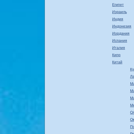
Египет
Израиль
Индия
Индонезия
Иордания
Испания
Италия
Кипр
Китай
К
Л
М
М
М
М
О
О
П