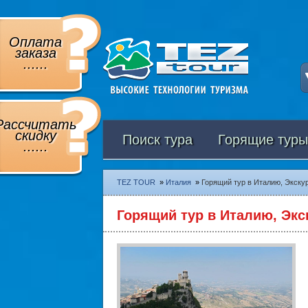
Оплата
заказа
......
Рассчитать
скидку
Поиск тура
Горящие туры
......
TEZ TOUR
»
Италия
»
Горящий тур в Италию, Экскур
Горящий тур в Италию, Экск