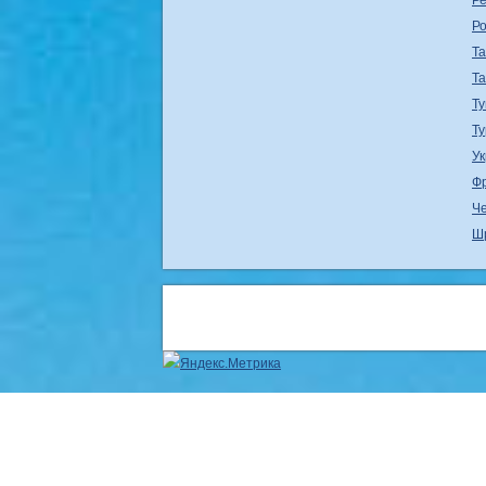
Ре
Р
Т
Т
Ту
Т
У
Ф
Ч
Ш