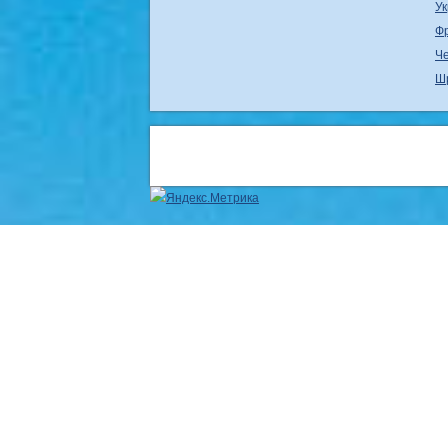
У
Ф
Ч
Ш