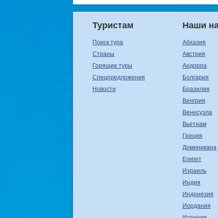
Туристам
Наши н
Поиск тура
Абхазия
Страны
Австрия
Горящие туры
Андорра
Спецпредложения
Болгария
Новости
Бразилия
Венгрия
Венесуэла
Вьетнам
Греция
Доминикана
Египет
Израиль
Индия
Индонезия
Иордания
Испания