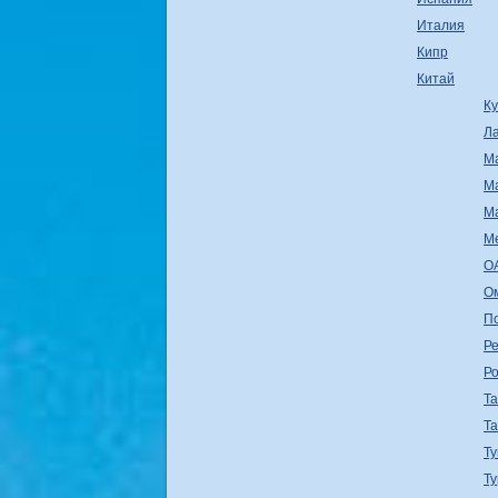
Италия
Кипр
Китай
К
Л
М
М
М
М
О
О
П
Ре
Р
Т
Т
Ту
Т