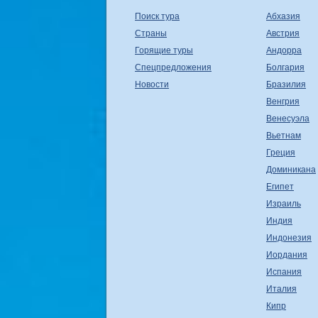
Поиск тура
Абхазия
Страны
Австрия
Горящие туры
Андорра
Спецпредложения
Болгария
Новости
Бразилия
Венгрия
Венесуэла
Вьетнам
Греция
Доминикана
Египет
Израиль
Индия
Индонезия
Иордания
Испания
Италия
Кипр