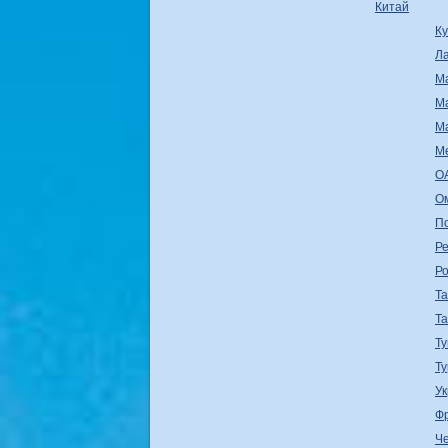
Китай
К
Л
М
М
М
М
О
О
П
Ре
Р
Т
Т
Ту
Т
У
Ф
Ч