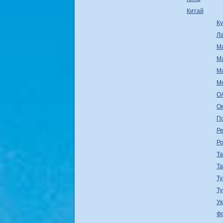
Китай
К
Л
М
М
М
М
О
О
П
Ре
Р
Т
Т
Ту
Т
У
Ф