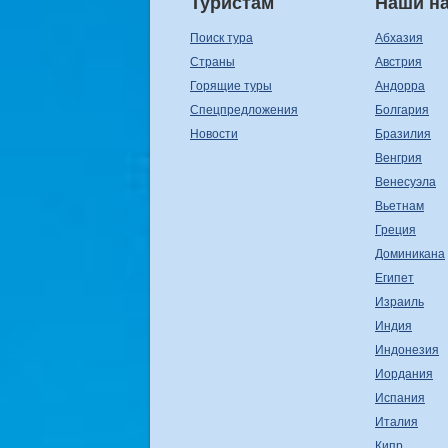
Туристам
Наши н
Поиск тура
Абхазия
Страны
Австрия
Горящие туры
Андорра
Спецпредложения
Болгария
Новости
Бразилия
Венгрия
Венесуэла
Вьетнам
Греция
Доминикана
Египет
Израиль
Индия
Индонезия
Иордания
Испания
Италия
Кипр