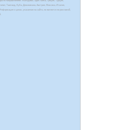
ора по направлениям: Мальдивы, Шри-Ланка, Греция, Турция,
гипет, Таиланд, Куба, Доминикана, Австрия, Мексика, Италия,
Информация о ценах, указанная на сайте, не является ни рекламой,
й.