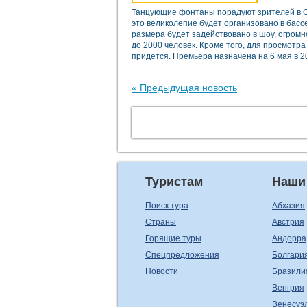
Танцующие фонтаны порадуют зрителей в С
это великолепие будет организовано в бассе
размера будет задействовано в шоу, огром
до 2000 человек. Кроме того, для просмот
придется. Премьера назначена на 6 мая в 20
« Предыдущая новость
Туристам
Наши
Поиск тура
Абхазия
Страны
Австрия
Горящие туры
Андорра
Спецпредложения
Болгари
Новости
Бразили
Венгрия
Венесуэ