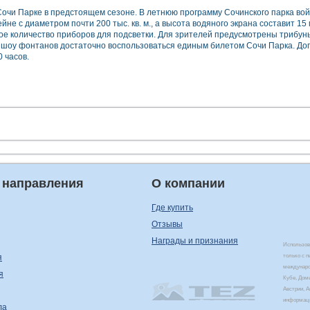
очи Парке в предстоящем сезоне. В летнюю программу Сочинского парка во
йне с диаметром почти 200 тыс. кв. м., а высота водяного экрана составит 1
ное количество приборов для подсветки. Для зрителей предусмотрены трибун
ра шоу фонтанов достаточно воспользоваться единым билетом Сочи Парка. Д
 часов.
 направления
О компании
Где купить
Отзывы
Награды и признания
Использова
я
только с 
междунаро
я
Кубе, Дом
Австрии, 
информаци
ла