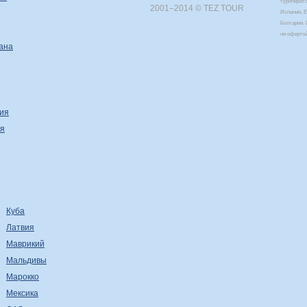
туроперат
2001–2014 © TEZ TOUR
Испания, Е
Болгария. 
ни оферто
ана
ия
я
Куба
Латвия
Маврикий
Мальдивы
Марокко
Мексика