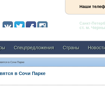
Наши теле
Адрес:
Санкт-Петербу
ст. м. Черн
ры
Спецпредложения
Страны
Новост
вятся в Сочи Парке
ятся в Сочи Парке