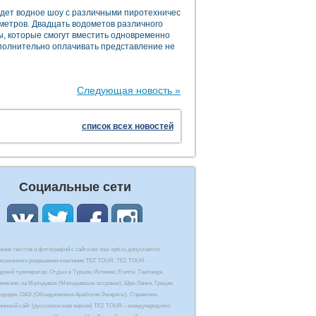
йдет водное шоу с различными пиротехническими и лазерными спецэффектам
5 метров. Двадцать водометов различного
ы, которые смогут вместить одновременно
ополнительно оплачивать представление не
Следующая новость »
список всех новостей
Социальные сети
ние текстов и фотографий с сайта tez-tour-spb.ru допускается
письменного разрешения компании TEZ TOUR. TEZ TOUR -
дный туроператор. Отдых в Турции, Испании, Египте, Таиланде,
иникане, на Мальдивах (Мальдивских островах), Шри-Ланке, Греции,
Андорре, ОАЭ (Объединенные Арабские Эмираты). Справочно-
онный сайт (русскоязычная версия) TEZ TOUR – международного