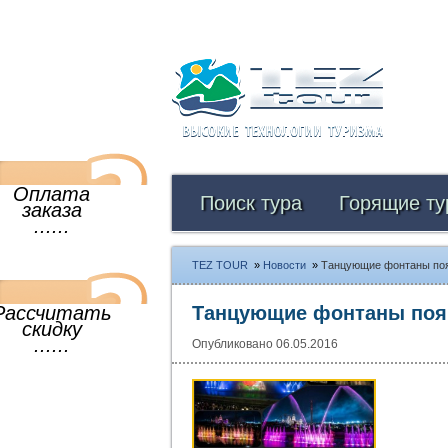
Оплата
Поиск тура
Горящие ту
заказа
......
TEZ TOUR
»
Новости
»
Танцующие фонтаны поя
Рассчитать
Танцующие фонтаны появ
скидку
......
Опубликовано 06.05.2016