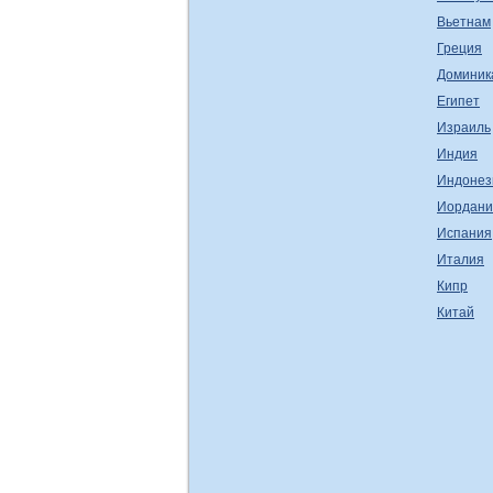
Вьетнам
Греция
Доминик
Египет
Израиль
Индия
Индонез
Иордани
Испания
Италия
Кипр
Китай