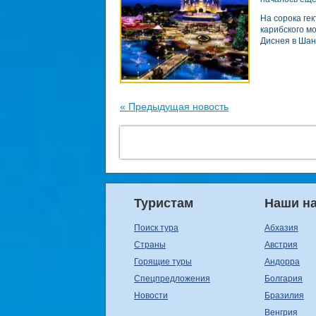
На сорока ге
карибского м
Диснея в Шан
« Предыдущая новость
Туристам
Наши н
Поиск тура
Абхазия
Страны
Австрия
Горящие туры
Андорра
Спецпредложения
Болгария
Новости
Бразилия
Венгрия