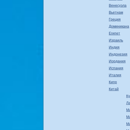
Венесуэла
Вьетнам
Греция
Доминикана
Египет
Израиль
Индия
Индонезия
Иордания
Испания
Италия
Кипр
Китай
К
Л
М
М
М