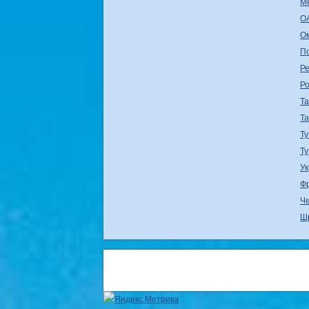
М
О
О
П
Ре
Р
Т
Т
Ту
Т
У
Ф
Ч
Ш