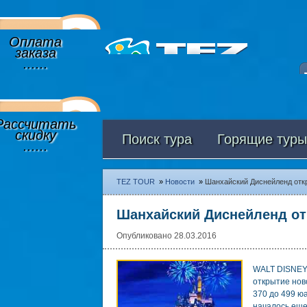
Оплата
заказа
......
Рассчитать
скидку
Поиск тура
Горящие туры
......
TEZ TOUR
»
Новости
»
Шанхайский Диснейленд отк
Шанхайский Диснейленд от
Опубликовано 28.03.2016
WALT DISNEY 
открытие нов
370 до 499 ю
началось еще 