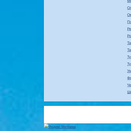
М
О
О
П
Ре
Р
Т
Т
Ту
Т
У
Ф
Ч
Ш