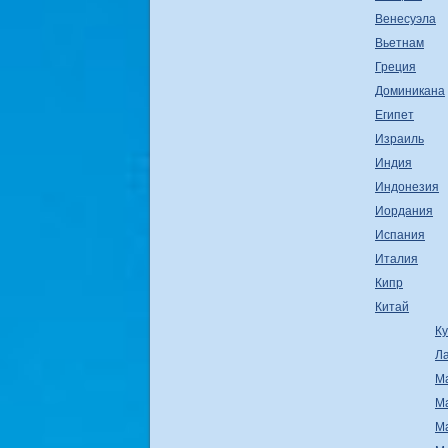
Венесуэла
Вьетнам
Греция
Доминикана
Египет
Израиль
Индия
Индонезия
Иордания
Испания
Италия
Кипр
Китай
К
Л
М
М
М