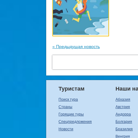
« Предыдущая новость
Туристам
Наши н
Поиск тура
Абхазия
Страны
Австрия
Горящие туры
Андорра
Спецпредложения
Болгария
Новости
Бразилия
Венгрия