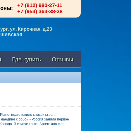
+7 (812) 980-27-11
фоны:
+7 (953) 363-38-38
рг, ул. Кирочная, д.23
ышевская
и
Где купить
Отзывы
anet подготовило список стран,
 наедине с собой - Россия заняла первое
Канада. В списке также Аргентина с ее