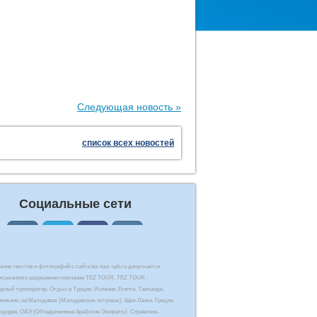
Следующая новость »
список всех новостей
Социальные сети
ние текстов и фотографий с сайта tez-tour-spb.ru допускается
письменного разрешения компании TEZ TOUR. TEZ TOUR -
дный туроператор. Отдых в Турции, Испании, Египте, Таиланде,
иникане, на Мальдивах (Мальдивских островах), Шри-Ланке, Греции,
Андорре, ОАЭ (Объединенные Арабские Эмираты). Справочно-