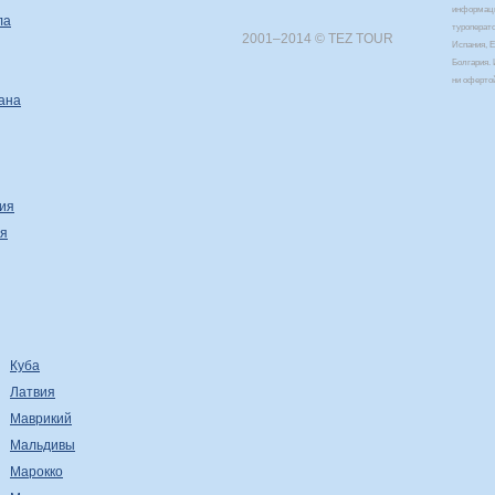
информаци
ла
туроперат
2001–2014 © TEZ TOUR
Испания, Е
Болгария. 
ни оферто
ана
ия
я
Куба
Латвия
Маврикий
Мальдивы
Марокко