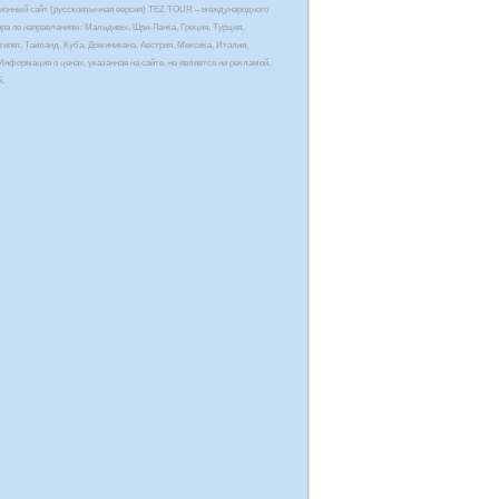
онный сайт (русскоязычная версия) TEZ TOUR – международного
ора по направлениям: Мальдивы, Шри-Ланка, Греция, Турция,
гипет, Таиланд, Куба, Доминикана, Австрия, Мексика, Италия,
Информация о ценах, указанная на сайте, не является ни рекламой,
й.