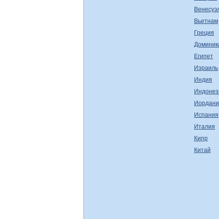
Венесуэ
Вьетнам
Греция
Доминик
Египет
Израиль
Индия
Индонез
Иордани
Испания
Италия
Кипр
Китай