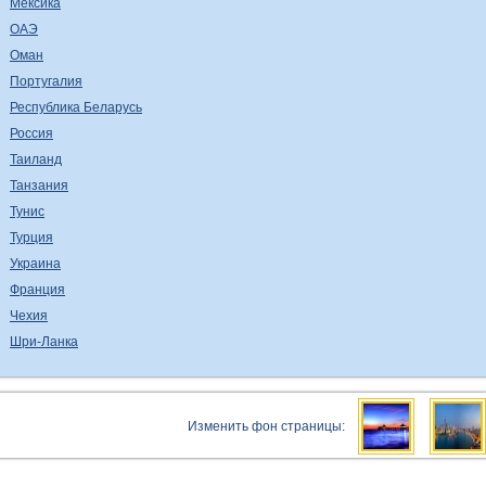
Мексика
ОАЭ
Оман
Португалия
Республика Беларусь
Россия
Таиланд
Танзания
Тунис
Турция
Украина
Франция
Чехия
Шри-Ланка
Изменить фон страницы: