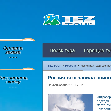
Оплата
Поиск тура
Горящие ту
заказа
......
TEZ TOUR
»
Новости
»
Россия возглавила спис
Рассчитать
Россия возглавила списо
скидку
......
Опубликовано 27.01.2019
Интровер
подходящи
место. Уч
невероят