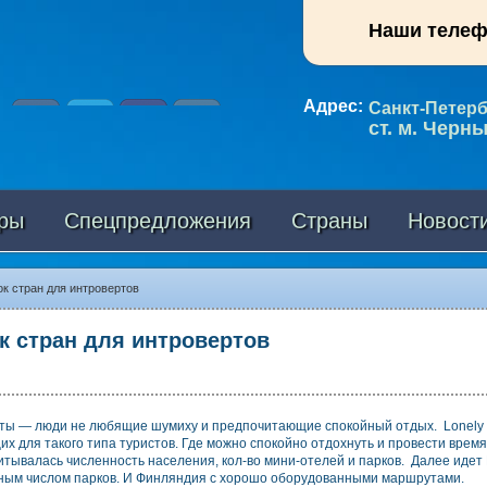
Наши теле
Адрес:
Санкт-Петербу
ст. м. Черн
ры
Спецпредложения
Страны
Новост
ок стран для интровертов
к стран для интровертов
ты — люди не любящие шумиху и предпочитающие спокойный отдых. Lonely Pl
х для такого типа туристов. Где можно спокойно отдохнуть и провести время
итывалась численность населения, кол-во мини-отелей и парков. Далее идет 
ным числом парков. И Финляндия с хорошо оборудованными маршрутами.