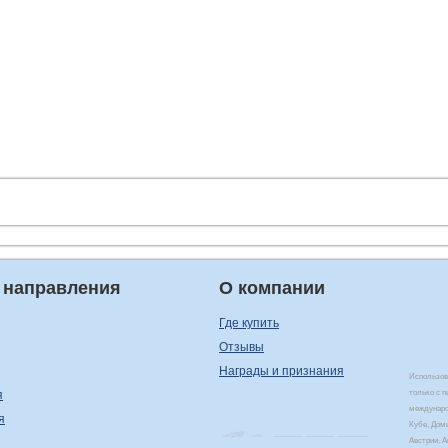
 направления
О компании
Где купить
Отзывы
Награды и признания
Использова
я
только с 
междунаро
я
Кубе, Дом
Австрии, 