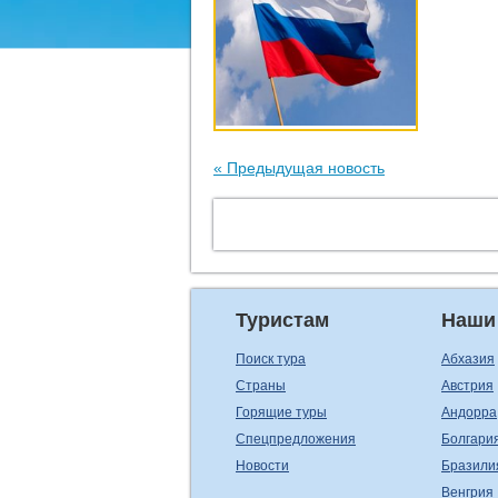
« Предыдущая новость
Туристам
Наши
Поиск тура
Абхазия
Страны
Австрия
Горящие туры
Андорра
Спецпредложения
Болгари
Новости
Бразили
Венгрия