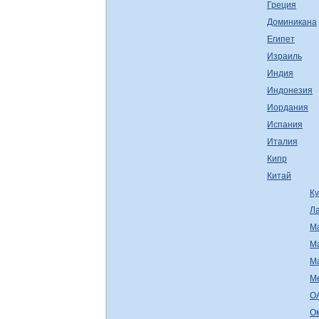
Греция
Доминикана
Египет
Израиль
Индия
Индонезия
Иордания
Испания
Италия
Кипр
Китай
К
Л
М
М
М
М
О
О