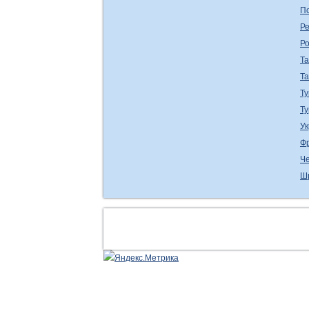
П
Ре
Р
Т
Т
Ту
Т
У
Ф
Ч
Ш