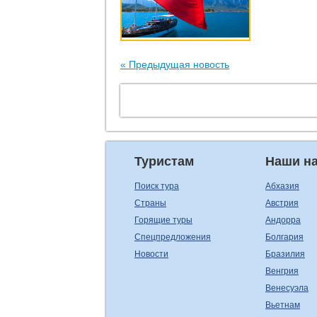
« Предыдущая новость
Туристам
Наши н
Поиск тура
Абхазия
Страны
Австрия
Горящие туры
Андорра
Спецпредложения
Болгария
Новости
Бразилия
Венгрия
Венесуэла
Вьетнам