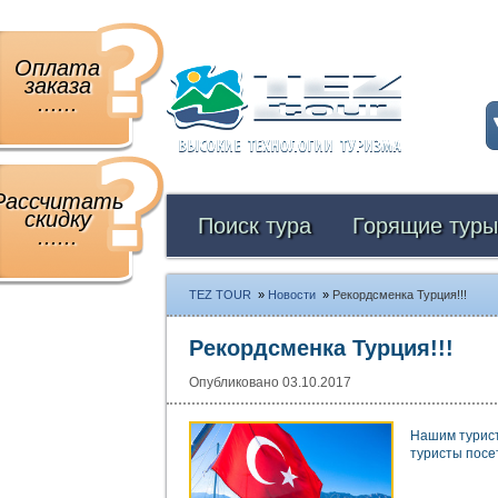
Оплата
заказа
......
Рассчитать
скидку
Поиск тура
Горящие туры
......
TEZ TOUR
»
Новости
»
Рекордсменка Турция!!!
Рекордсменка Турция!!!
Опубликовано 03.10.2017
Нашим турист
туристы посе