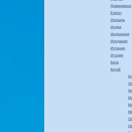
Доминикана
Египет
Израиль
Индия
Индонезия
Иордания
Испания
Италия
Кипр
Китай
К
Л
М
М
М
М
О
О