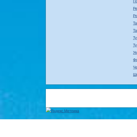
П
Ре
Р
Т
Т
Ту
Т
У
Ф
Ч
Ш