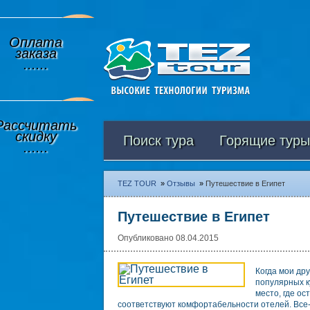
Оплата
заказа
......
Рассчитать
скидку
Поиск тура
Горящие туры
......
TEZ TOUR
»
Отзывы
»
Путешествие в Египет
Путешествие в Египет
Опубликовано 08.04.2015
Когда мои др
популярных 
место, где ос
соответствуют комфортабельности отелей. Все-т