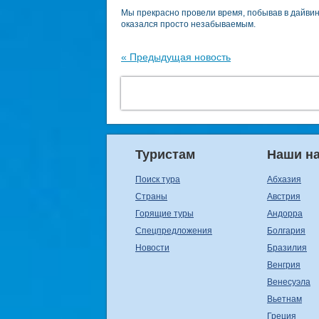
Мы прекрасно провели время, побывав в дайвинг
оказался просто незабываемым.
« Предыдущая новость
Туристам
Наши н
Поиск тура
Абхазия
Страны
Австрия
Горящие туры
Андорра
Спецпредложения
Болгария
Новости
Бразилия
Венгрия
Венесуэла
Вьетнам
Греция