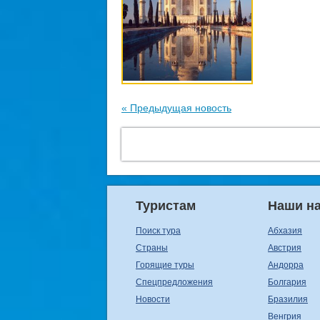
« Предыдущая новость
Туристам
Наши н
Поиск тура
Абхазия
Страны
Австрия
Горящие туры
Андорра
Спецпредложения
Болгария
Новости
Бразилия
Венгрия