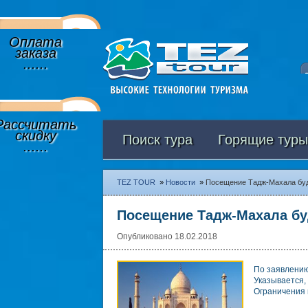
Оплата
заказа
......
Рассчитать
скидку
Поиск тура
Горящие туры
......
TEZ TOUR
»
Новости
»
Посещение Тадж-Махала буд
Посещение Тадж-Махала бу
Опубликовано 18.02.2018
По заявлению
Указывается,
Ограничения 