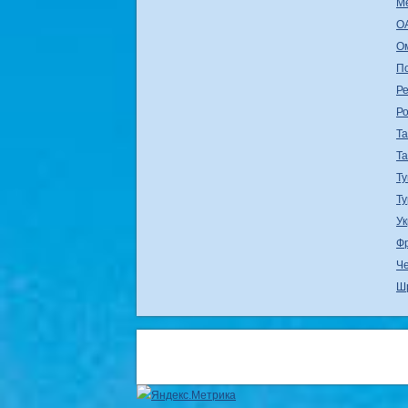
М
О
О
П
Ре
Р
Т
Т
Ту
Т
У
Ф
Ч
Ш