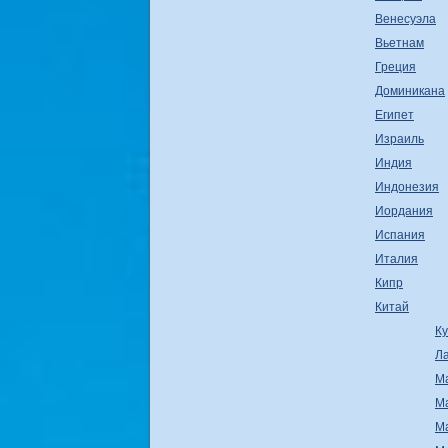
Венесуэла
Вьетнам
Греция
Доминикана
Египет
Израиль
Индия
Индонезия
Иордания
Испания
Италия
Кипр
Китай
К
Л
М
М
М