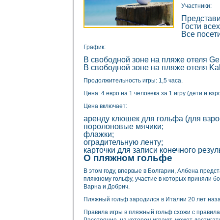
Участники:
Представи
Гости все
Все посет
График:
В свободной зоне на пляже отеля Ger
В свободной зоне на пляже отеля Kali
Продолжительность игры: 1,5 часа.
Цена: 4 евро на 1 человека за 1 игру (дети и в
Цена включает:
аренду клюшек для гольфа (для взро
поролоновые мячики;
флажки;
оградительную ленту;
карточки для записи конечного резул
О пляжном гольфе
В этом году, впервые в Болгарии, Албена предс
пляжному гольфу, участие в которых приняли бо
Варна и Добрич.
Пляжный гольф зародился в Италии 20 лет назад
Правила игры в пляжный гольф схожи с правила