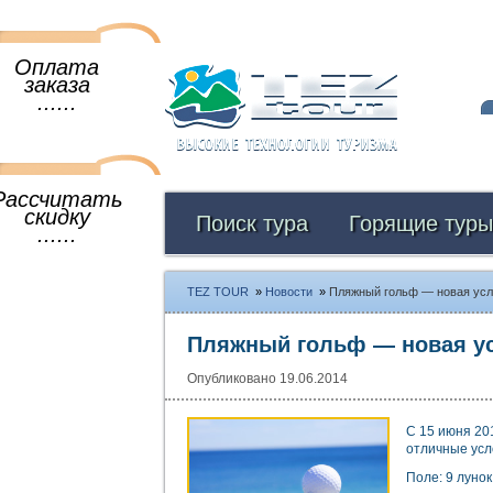
Оплата
заказа
......
Рассчитать
скидку
Поиск тура
Горящие туры
......
TEZ TOUR
»
Новости
»
Пляжный гольф — новая услу
Пляжный гольф — новая ус
Опубликовано 19.06.2014
С 15 июня 20
отличные усл
Поле: 9 лунок