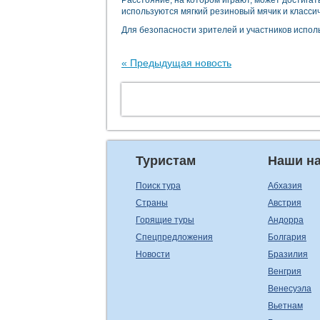
Расстояние, на котором играют, может достигать
используются мягкий резиновый мячик и класси
Для безопасности зрителей и участников испо
« Предыдущая новость
Туристам
Наши н
Поиск тура
Абхазия
Страны
Австрия
Горящие туры
Андорра
Спецпредложения
Болгария
Новости
Бразилия
Венгрия
Венесуэла
Вьетнам