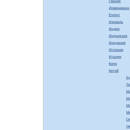
Греция
Доминикана
Египет
Израиль
Индия
Индонезия
Иордания
Испания
Италия
Кипр
Китай
К
Л
М
М
М
М
О
О