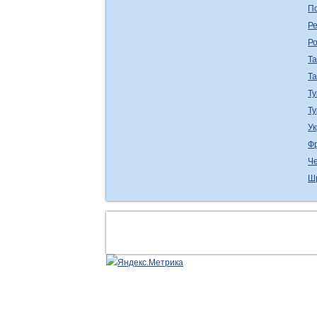
П
Ре
Р
Т
Т
Ту
Т
У
Ф
Ч
Ш