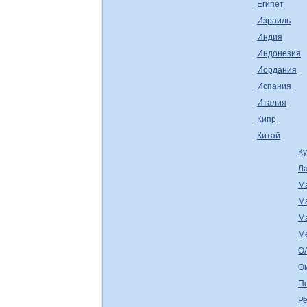
Египет
Израиль
Индия
Индонезия
Иордания
Испания
Италия
Кипр
Китай
К
Л
М
М
М
М
О
О
П
Ре