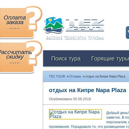
Оплата
заказа
......
Рассчитать
скидку
Поиск тура
Горящие туры
......
TEZ TOUR
»
Отзывы
»
отдых на Кипре Napa Plaza
отдых на Кипре Napa Plaza
Опубликовано 05.06.2016
Добрый день!
заметно. В го
персоналом, и
проживания. Порадовало то, что размещение т