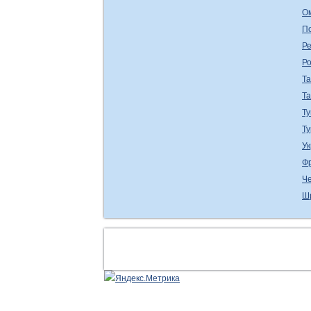
О
П
Ре
Р
Т
Т
Ту
Т
У
Ф
Ч
Ш