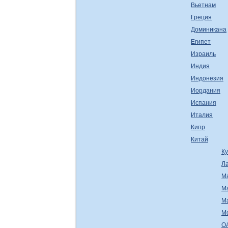
Вьетнам
Греция
Доминикана
Египет
Израиль
Индия
Индонезия
Иордания
Испания
Италия
Кипр
Китай
К
Л
М
М
М
М
О