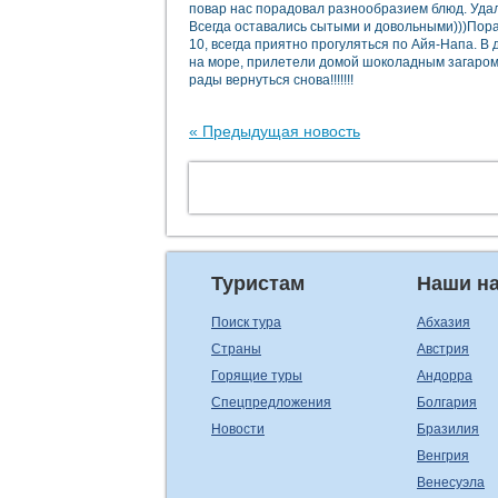
повар нас порадовал разнообразием блюд. Удало
Всегда оставались сытыми и довольными)))Пора
10, всегда приятно прогуляться по Айя-Напа. В
на море, прилетели домой шоколадным загаром
рады вернуться снова!!!!!!!
« Предыдущая новость
Туристам
Наши н
Поиск тура
Абхазия
Страны
Австрия
Горящие туры
Андорра
Спецпредложения
Болгария
Новости
Бразилия
Венгрия
Венесуэла