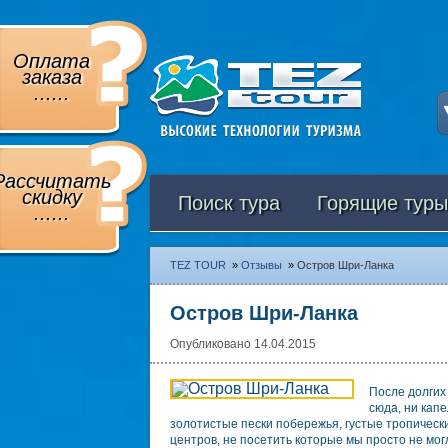
Оплата
заказа
......
Рассчитать
скидку
Поиск тура
Горящие туры
......
TEZ TOUR
»
Отзывы
»
Остров Шри-Ланка
Остров Шри-Ланка
Опубликовано 14.04.2015
После долгих
сюда, ни кап
золотистые пески побережья, густые тропическ
центров, не посетить которые мы просто не мог