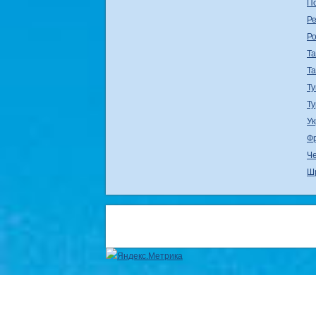
П
Ре
Р
Т
Т
Ту
Т
У
Ф
Ч
Ш