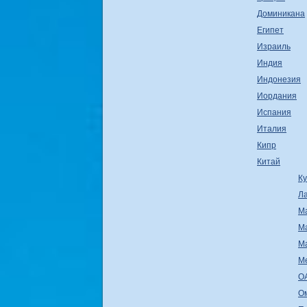
Доминикана
Египет
Израиль
Индия
Индонезия
Иордания
Испания
Италия
Кипр
Китай
К
Л
М
М
М
М
О
О