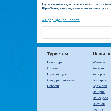
Единственным недостатком нашей поездки был 
Шри-Ланке,
я не раздумывая ее воспользуюсь.
« Предыдущая новость
Туристам
Наши н
Поиск тура
Абхазия
Страны
Австрия
Горящие туры
Андорра
Спецпредложения
Болгария
Новости
Бразилия
Венгрия
Венесуэла
Вьетнам
Греция