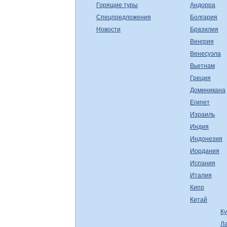
Горящие туры
Андорра
Спецпредложения
Болгария
Новости
Бразилия
Венгрия
Венесуэла
Вьетнам
Греция
Доминикана
Египет
Израиль
Индия
Индонезия
Иордания
Испания
Италия
Кипр
Китай
К
Л