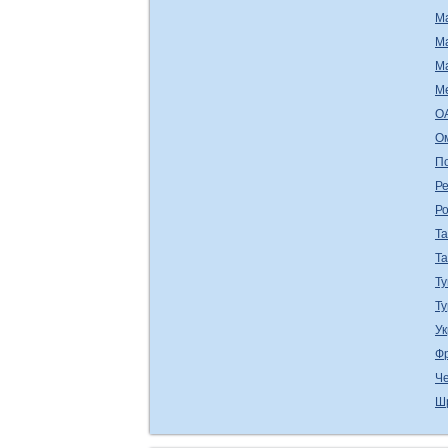
М
М
М
М
О
О
П
Ре
Р
Т
Т
Ту
Т
У
Ф
Ч
Ш