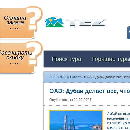
Оплата
заказа
......
Рассчитать
скидку
Поиск тура
Горящие туры
......
TEZ TOUR
»
Новости
»
ОАЭ: Дубай делает все, чт
ОАЭ: Дубай делает все, ч
Опубликовано 23.02.2015
Дубай по пра
населенным п
составит 25 
сохранить ст