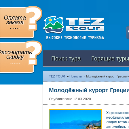
Оплата
заказа
......
Рассчитать
скидку
Поиск тура
Горящие туры
......
TEZ TOUR
»
Новости
»
Молодёжный курорт Греции 
Молодёжный курорт Греции
Опубликовано 12.03.2020
Херсониссос
неофициальна
людям готов
автомобиль н