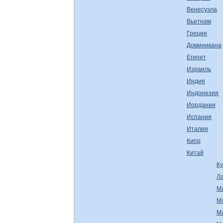
Венесуэла
Вьетнам
Греция
Доминикана
Египет
Израиль
Индия
Индонезия
Иордания
Испания
Италия
Кипр
Китай
К
Л
М
М
М