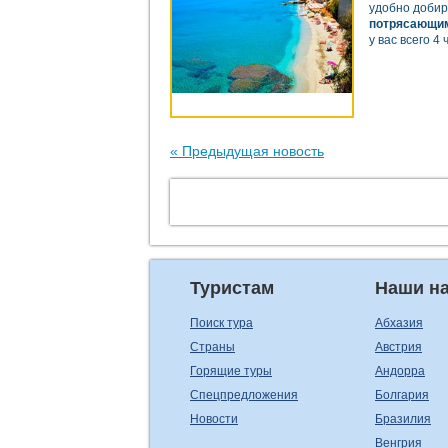
удобно добира
потрясающи
у вас всего 4 
« Предыдущая новость
Туристам
Наши н
Поиск тура
Абхазия
Страны
Австрия
Горящие туры
Андорра
Спецпредложения
Болгария
Новости
Бразилия
Венгрия