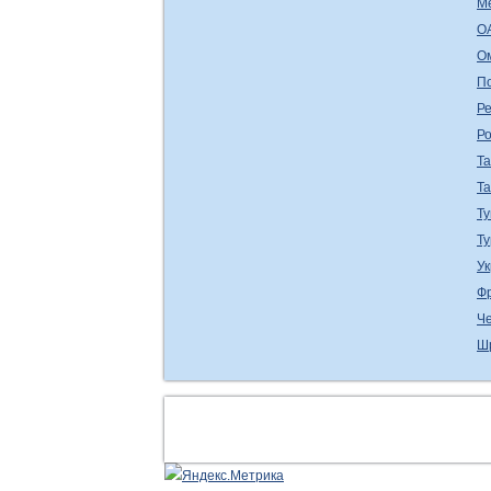
М
О
О
П
Ре
Р
Т
Т
Ту
Т
У
Ф
Ч
Ш