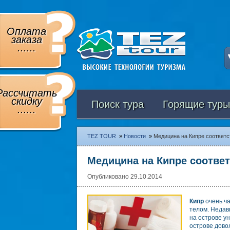
Оплата
заказа
......
Рассчитать
скидку
Поиск тура
Горящие туры
......
TEZ TOUR
»
Новости
»
Медицина на Кипре соответс
Медицина на Кипре соответ
Опубликовано 29.10.2014
Кипр
очень ча
телом. Недав
на острове у
острове дово