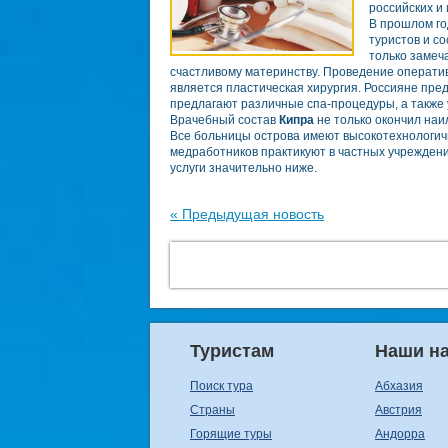
российских и
В прошлом го
туристов и с
только замеч
счастливому материнству. Проведение оператив
является пластическая хирургия. Россияне пре
предлагают различные спа-процедуры, а также 
Врачебный состав
Кипра
не только окончил наи
Все больницы острова имеют высокотехнологич
медработников практикуют в частных учрежде
услуги значительно ниже.
« Предыдущая новость
Туристам
Наши н
Поиск тура
Абхазия
Страны
Австрия
Горящие туры
Андорра