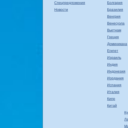
Спецпредложения
Болгария
Новости
Бразилия
Венгрия
Венесуэла
Вьетнам
Греция
Доминикана
Египет
Израиль
Индия
Индонезия
Иордания
Испания
Италия
Кипр
Китай
К
Л
М