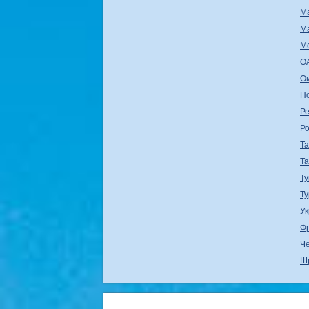
М
М
М
О
О
П
Ре
Р
Т
Т
Ту
Т
У
Ф
Ч
Ш